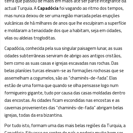
terra que passou de mãos em mãos até ser parte integrante da
actual Turquia. A
Capadócia
foi vagando ao ritmo dos tempos,
mas nunca deixou de ser uma região marcada pelas erupções
vulcânicas de há milhares de anos que lhe esculpiram a superfície
e moldaram a tenacidade dos que a habitam, seja em cidades,
vilas ou aldeias trogloditas.
Capadócia, conhecida pela sua singular paisagem lunar, as suas
cidades subterrâneas serviram de abrigo aos antigos cristãos,
bem como as suas casas e igrejas escavadas nas rochas. Das
belas planícies turcas elevam-se as formações rochosas que se
assemelham a cogumelos, são as “chaminés-de-fada”. Elas
estão de uma forma que quando se olha pensasse logo num
formigueiro gigante, tudo por causa das casas moldadas dentro
das encostas. As cidades ficam escondidas nas encostas e as
cavernas provenientes das “chaminés-de-fada” abrigam belas
igrejas, todas da era bizantina.
Por tudo isto, formam uma das mais belas regiões da Turquia, a
Capadócia. Situasse no centro do país e poderia muito bem ser